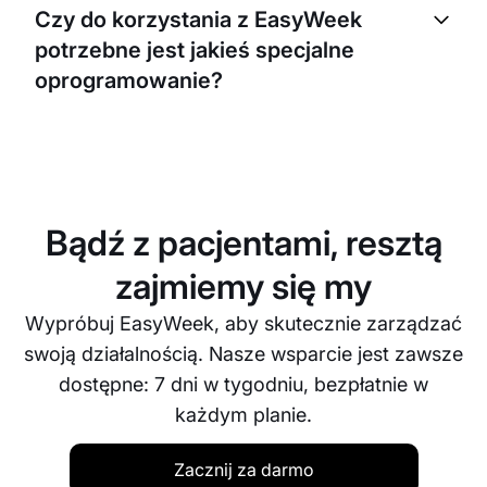
rezerwacji do potrzeb Twojej działalności. Możesz
Czy do korzystania z EasyWeek
ustawić dostępne godziny, oferowane usługi, a
potrzebne jest jakieś specjalne
także skonfigurować stronę rezerwacji.
oprogramowanie?
Nie, EasyWeek to platforma internetowa. Możesz
korzystać z niej na dowolnym urządzeniu z
dostępem do internetu. Nie jest potrzebne żadne
specjalne oprogramowanie.
Bądź z pacjentami, resztą
zajmiemy się my
Wypróbuj EasyWeek, aby skutecznie zarządzać
swoją działalnością. Nasze wsparcie jest zawsze
dostępne: 7 dni w tygodniu, bezpłatnie w
każdym planie.
Zacznij za darmo