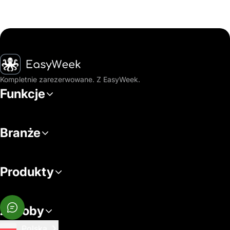
Strona główna
Kompletnie zarezerwowane. Z EasyWeek.
Funkcje
Branże
Produkty
Zasoby
Polska