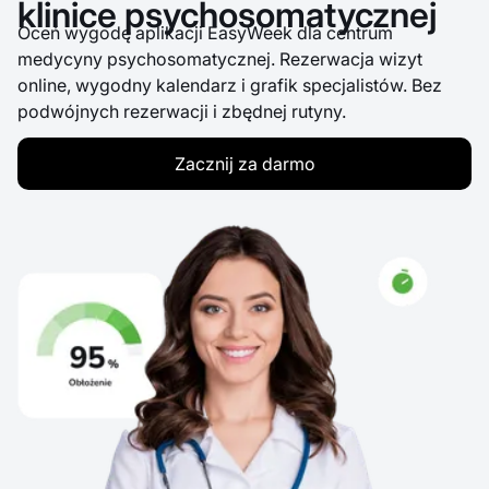
klinice psychosomatycznej
Oceń wygodę aplikacji EasyWeek dla centrum
medycyny psychosomatycznej. Rezerwacja wizyt
online, wygodny kalendarz i grafik specjalistów. Bez
podwójnych rezerwacji i zbędnej rutyny.
Zacznij za darmo