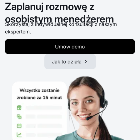
Zaplanuj rozmowę z
osobistym menedżerem
Skorzystaj z indywidualnej konsultacji z naszym
ekspertem.
Umów demo
Jak to działa