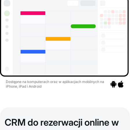
Dostępne na komputerach oraz w aplikacjach mobilnych na
iPhone, iPad i Android
Przejdź do a
Przejdź 
CRM do rezerwacji online w