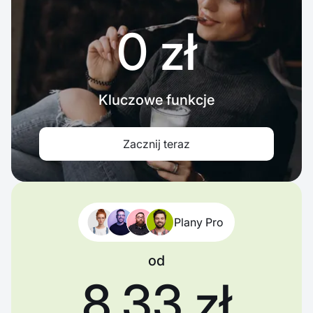
0 zł
Kluczowe funkcje
Zacznij teraz
Plany Pro
od
8,33 zł