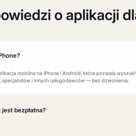
owiedzi o aplikacji d
iPhone?
plikacja mobilna na iPhone i Android, która pozwala wyszuk
 specjalistów i innych usługodawców — bez dzwonienia.
 jest bezpłatna?
 można ją pobrać z App Store oraz Google Play. Wszystkie p