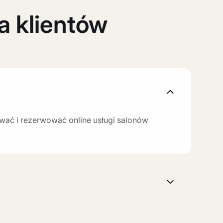
la klientów
iwać i rezerwować online usługi salonów
odstawowe funkcje wyszukiwania i rezerwacji