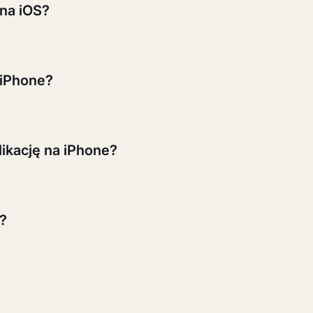
 na iOS?
aleźć potrzebne usługi, sprawdzić dostępne terminy, reze
mencie — prosto z iPhone'a.
 iPhone?
twórz App Store na swoim iPhonie lub iPadzie, wpisz „EasyW
ikację na iPhone?
in. salony kosmetyczne, fryzjera, manicure, masaż, konsult
g w Twoim mieście.
u?
m. EasyWeek Business na iPhone pozwala przyjmować rezerwa