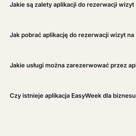
Jakie są zalety aplikacji do rezerwacji wizyt
Aplikacja mobilna EasyWeek na iOS pozwala szybko zn
wizytach oraz zarządzać rezerwacjami w dowolnym mo
Jak pobrać aplikację do rezerwacji wizyt na
Aby pobrać aplikację do rezerwacji wizyt na iPhone, o
Jakie usługi można zarezerwować przez apl
W aplikacji EasyWeek na iPhone możesz zarezerwować m.
kosmetologa, serwis samochodowy i wiele innych usłu
Czy istnieje aplikacja EasyWeek dla biznes
Tak, EasyWeek ma osobną aplikację dla właścicieli fir
Dowiedz się więcej o aplikacji dla biznesu
.