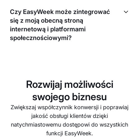
kalendarz zespołu, w którym widać wszystkie
Czy EasyWeek może zintegrować
wizyty na każdy dzień dla każdego członka
się z moją obecną stroną
zespołu. Możesz także ustawiać indywidualne
grafiki dla różnych osób, co pomaga zarządzać
internetową i platformami
obciążeniem i unikać przeciążenia.
społecznościowymi?
Tak, EasyWeek zapewnia płynną integrację z Twoją
obecną stroną internetową oraz platformami
społecznościowymi, umożliwiając pacjentom
rezerwację bezpośrednio z tych kanałów.
Rozwijaj możliwości
swojego biznesu
Zwiększaj współczynnik konwersji i poprawiaj
jakość obsługi klientów dzięki
natychmiastowemu dostępowi do wszystkich
funkcji EasyWeek.