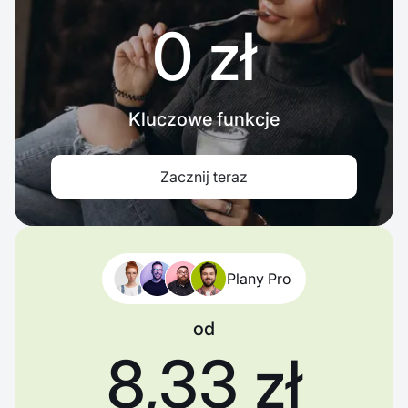
0 zł
Kluczowe funkcje
Zacznij teraz
Plany Pro
od
8,33 zł