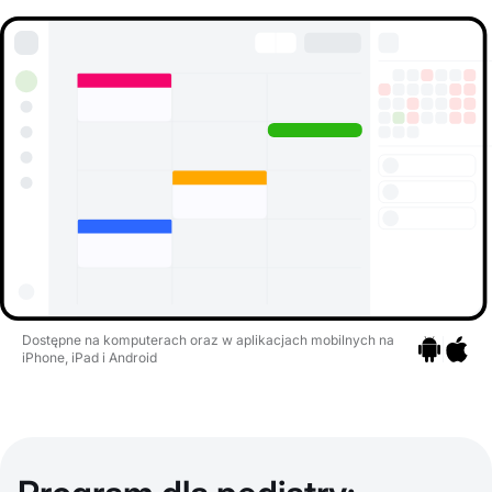
Dostępne na komputerach oraz w aplikacjach mobilnych na
iPhone, iPad i Android
Przejdź do a
Przejdź 