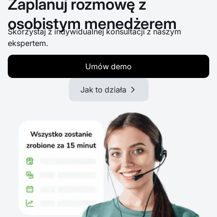
Zaplanuj rozmowę z
osobistym menedżerem
Skorzystaj z indywidualnej konsultacji z naszym
ekspertem.
Umów demo
Jak to działa