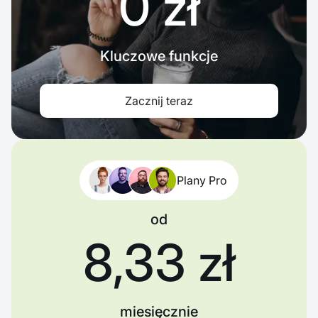
0 zł
Kluczowe funkcje
Zacznij teraz
Plany Pro
od
8,33 zł
miesięcznie