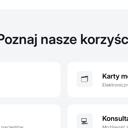
Poznaj nasze korzyśc
Karty 
🗂️
Elektronic
Konsult
💻
a pacjentów
Możliwość p