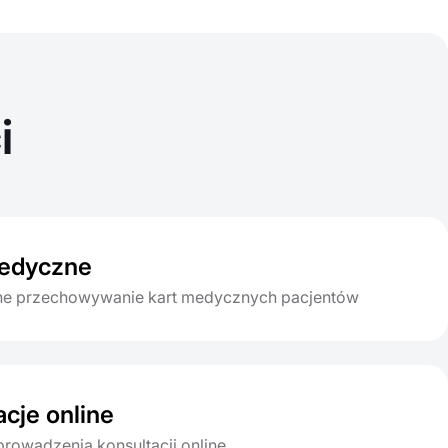
i
medyczne
zne przechowywanie kart medycznych pacjentów
acje online
rowadzenia konsultacji online