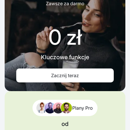
Zawsze za darmo
0 zł
Kluczowe funkcje
Zacznij teraz
Plany Pro
od