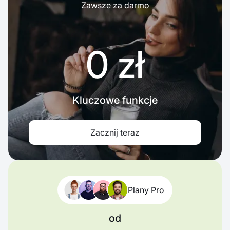
Zawsze za darmo
0 zł
Kluczowe funkcje
Zacznij teraz
Plany Pro
od