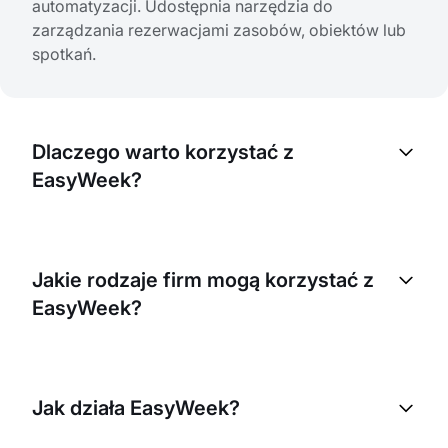
automatyzacji. Udostępnia narzędzia do
zarządzania rezerwacjami zasobów, obiektów lub
spotkań.
Dlaczego warto korzystać z
EasyWeek?
EasyWeek pomaga usprawnić proces rezerwacji,
ograniczyć pracę ręczną i uporządkować
Jakie rodzaje firm mogą korzystać z
codzienne działania. Dzięki temu łatwiej
EasyWeek?
zarządzasz zasobami, poprawiasz obsługę
klientów i w efekcie zwiększasz przychody.
Z EasyWeek może korzystać każda firma, która
potrzebuje rezerwacji lub zapisów na usługi.
Jak działa EasyWeek?
Dotyczy to m.in. branży hotelarskiej, wellness,
ochrony zdrowia oraz handlu detalicznego.