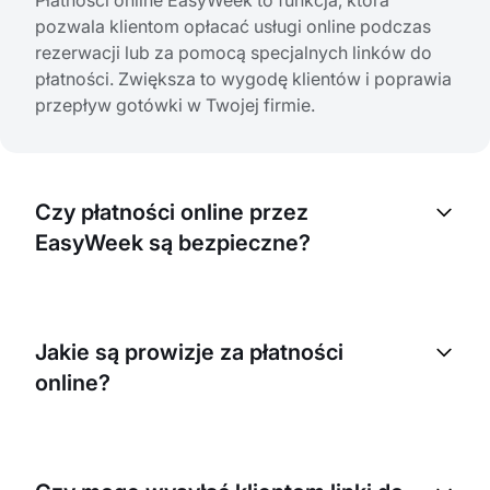
Płatności online EasyWeek to funkcja, która
pozwala klientom opłacać usługi online podczas
rezerwacji lub za pomocą specjalnych linków do
płatności. Zwiększa to wygodę klientów i poprawia
przepływ gotówki w Twojej firmie.
Czy płatności online przez
EasyWeek są bezpieczne?
Tak, wszystkie płatności online przez EasyWeek są
w pełni bezpieczne. Korzystamy z
Jakie są prowizje za płatności
najnowocześniejszych technologii szyfrowania i
online?
współpracujemy z zaufanymi dostawcami
płatności, którzy spełniają międzynarodowe
standardy bezpieczeństwa.
Prowizje zależą od wybranego dostawcy płatności,
Twojego banku oraz planu subskrypcji. Aby