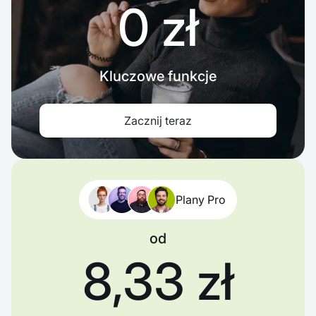
0 zł
Kluczowe funkcje
Zacznij teraz
Plany Pro
od
8,33 zł