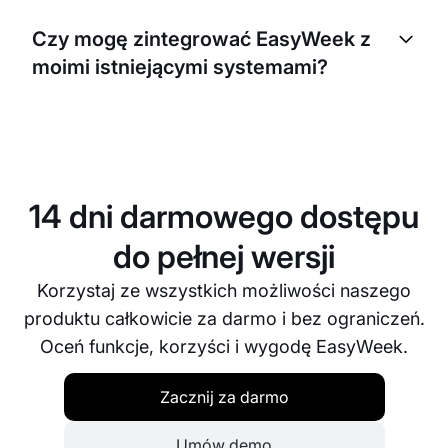
bezpieczeństwa danych. Korzystamy z
Czy mogę zintegrować EasyWeek z
najnowszych technologii szyfrowania i stosujemy
moimi istniejącymi systemami?
rygorystyczne protokoły bezpieczeństwa, aby
zapewnić bezpieczne przechowywanie oraz
ochronę wszystkich informacji o Twoim biznesie.
Tak, EasyWeek można łatwo zintegrować z
wieloma popularnymi systemami. Nasz zespół
wsparcia jest zawsze gotowy pomóc Ci w procesie
integracji.
14 dni darmowego dostępu
do pełnej wersji
Korzystaj ze wszystkich możliwości naszego
produktu całkowicie za darmo i bez ograniczeń.
Oceń funkcje, korzyści i wygodę EasyWeek.
Zacznij za darmo
Umów demo