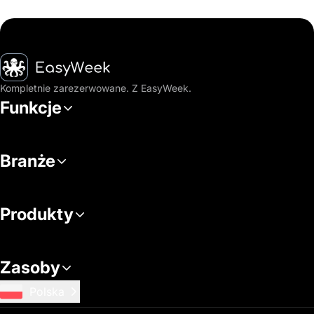
Strona główna
Kompletnie zarezerwowane. Z EasyWeek.
Funkcje
Branże
Produkty
Zasoby
Polska