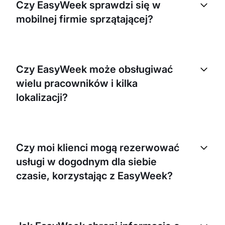
Czy EasyWeek sprawdzi się w
mobilnej firmie sprzątającej?
Oczywiście. EasyWeek został zaprojektowany tak,
aby dobrze działać zarówno w firmach
Czy EasyWeek może obsługiwać
stacjonarnych, jak i mobilnych. Umożliwia
wielu pracowników i kilka
zarządzanie wizytami i grafikiem z dowolnego
miejsca i o każdej porze.
lokalizacji?
Tak, EasyWeek może obsługiwać wielu
pracowników i kilka lokalizacji. Pozwala zarządzać
Czy moi klienci mogą rezerwować
grafikiem zespołu, przydzielać zadania i
usługi w dogodnym dla siebie
kontrolować produktywność.
czasie, korzystając z EasyWeek?
Tak, EasyWeek umożliwia klientom rezerwowanie
usług w dogodnym dla nich czasie. System