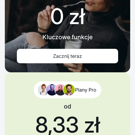
0 zł
Kluczowe funkcje
Zacznij teraz
Plany Pro
od
8,33 zł