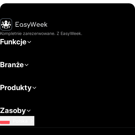
Strona główna
Kompletnie zarezerwowane. Z EasyWeek.
Funkcje
Branże
Produkty
Zasoby
Polska