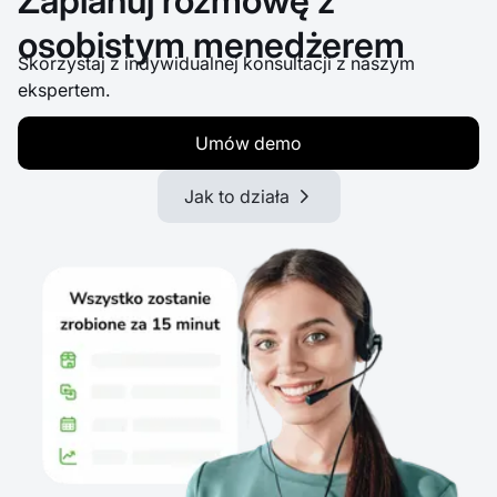
Zaplanuj rozmowę z
osobistym menedżerem
Skorzystaj z indywidualnej konsultacji z naszym
ekspertem.
Umów demo
Jak to działa