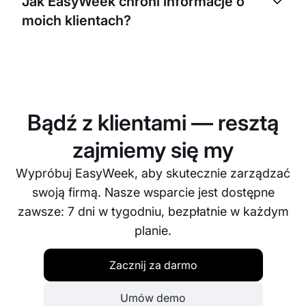
Jak EasyWeek chroni informacje o
pokazuje dostępność Twojego personelu i pozwala
moich klientach?
wybrać najbardziej pasujący termin.
EasyWeek bardzo poważnie podchodzi do
ochrony danych. Stosujemy bezpieczne metody
szyfrowania, aby chronić dane Twoich klientów, i
przestrzegamy wszystkich obowiązujących
Bądź z klientami — resztą
przepisów o ochronie danych, w tym RODO.
zajmiemy się my
Wypróbuj EasyWeek, aby skutecznie zarządzać
swoją firmą. Nasze wsparcie jest dostępne
zawsze: 7 dni w tygodniu, bezpłatnie w każdym
planie.
Zacznij za darmo
Umów demo