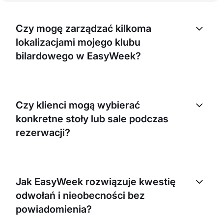
Czy mogę zarządzać kilkoma
lokalizacjami mojego klubu
bilardowego w EasyWeek?
Tak, EasyWeek pozwala zarządzać wieloma
lokalizacjami z jednego konta. Możesz śledzić
Czy klienci mogą wybierać
rezerwacje, zarządzać grafikami i prowadzić
konkretne stoły lub sale podczas
operacje we wszystkich swoich lokalizacjach
bezproblemowo.
rezerwacji?
Tak, EasyWeek pozwala wskazać wszystkie
dostępne stoły lub sale. Klienci mogą przeglądać i
Jak EasyWeek rozwiązuje kwestię
wybierać konkretny stół lub salę, które chcą,
odwołań i nieobecności bez
podczas rezerwacji.
powiadomienia?