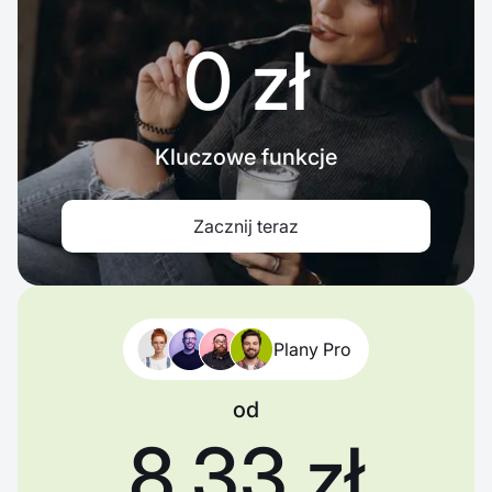
0 zł
Kluczowe funkcje
Zacznij teraz
Plany Pro
od
8,33 zł