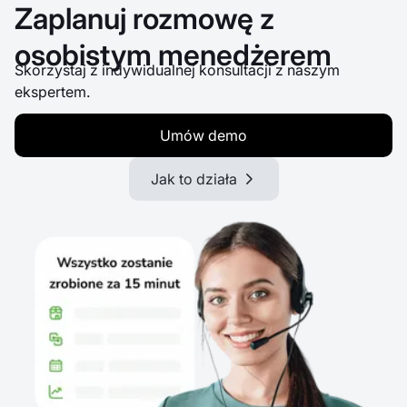
Zaplanuj rozmowę z
osobistym menedżerem
Skorzystaj z indywidualnej konsultacji z naszym
ekspertem.
Umów demo
Jak to działa