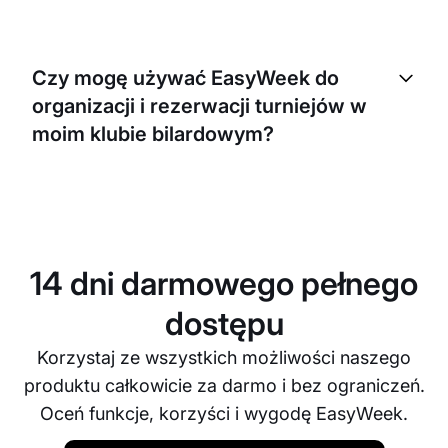
EasyWeek pozwala skonfigurować własne zasady
odwołań. Możesz określić, z jakim wyprzedzeniem
Czy mogę używać EasyWeek do
rezerwacja musi zostać odwołana oraz jakie kary
organizacji i rezerwacji turniejów w
obowiązują za nieobecność bez powiadomienia.
moim klubie bilardowym?
Tak, możesz używać EasyWeek do planowania,
organizacji i zarządzania turniejami bilardowymi.
Klienci mogą zapisywać się na turnieje
bezpośrednio przez system rezerwacji online.
14 dni darmowego pełnego
dostępu
Korzystaj ze wszystkich możliwości naszego
produktu całkowicie za darmo i bez ograniczeń.
Oceń funkcje, korzyści i wygodę EasyWeek.