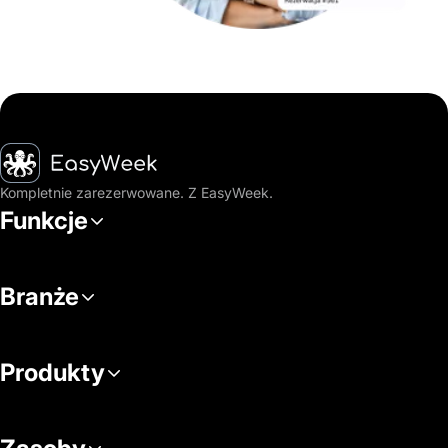
Strona główna
Kompletnie zarezerwowane. Z EasyWeek.
Funkcje
Branże
Produkty