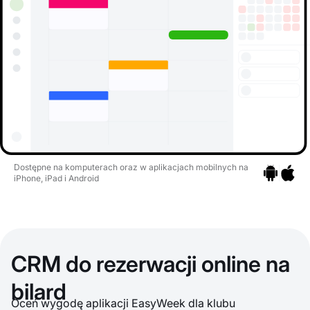
Dostępne na komputerach oraz w aplikacjach mobilnych na
iPhone, iPad i Android
Przejdź do a
Przejdź 
CRM do rezerwacji online na
bilard
Oceń wygodę aplikacji EasyWeek dla klubu