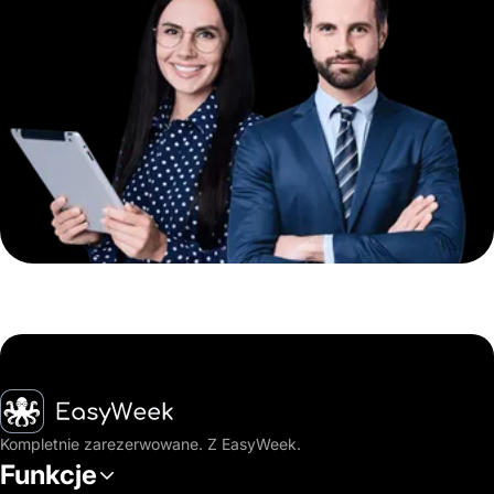
Strona główna
Kompletnie zarezerwowane. Z EasyWeek.
Funkcje