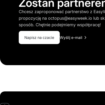
Zostań partner
Chcesz zaproponować partnerstwo z EasyW
propozycję na
octopus@easyweek.io
lub sk
sposób. Chętnie podejmiemy współpracę!
Napisz na czacie
Wyślij e-mail