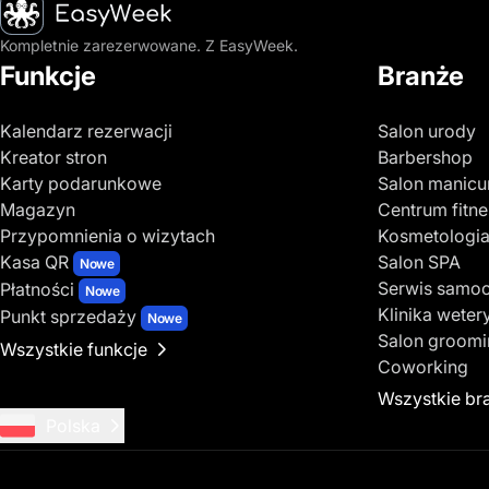
Strona główna
Kompletnie zarezerwowane. Z EasyWeek.
Funkcje
Branże
Kalendarz rezerwacji
Salon urody
Kreator stron
Barbershop
Karty podarunkowe
Salon manicu
Magazyn
Centrum fitne
Przypomnienia o wizytach
Kosmetologi
Kasa QR
Salon SPA
Nowe
Serwis samo
Płatności
Nowe
Klinika weter
Punkt sprzedaży
Nowe
Salon groom
Wszystkie funkcje
Coworking
Wszystkie br
Polska