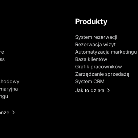
Produkty
System rezerwacji
Rezerwacja wizyt
re
Automatyzacja marketingu
ss
Baza klientów
a
Grafik pracowników
Zarządzanie sprzedażą
chodowy
System CRM
ynaryjna
Jak to działa
ingu
anże