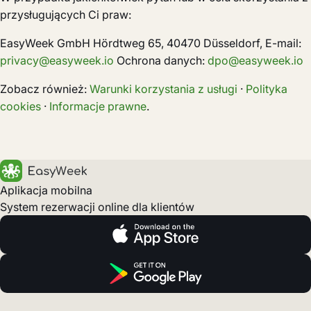
przysługujących Ci praw:
EasyWeek GmbH Hördtweg 65, 40470 Düsseldorf, E-mail:
privacy@easyweek.io
Ochrona danych:
dpo@easyweek.io
Zobacz również:
Warunki korzystania z usługi
·
Polityka
cookies
·
Informacje prawne
.
Aplikacja mobilna
System rezerwacji online dla klientów