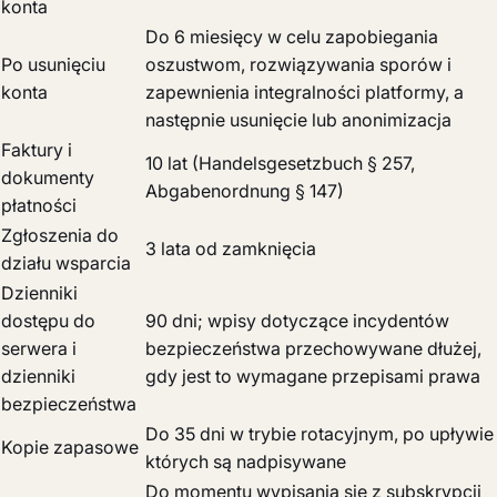
konta
Do 6 miesięcy w celu zapobiegania
Po usunięciu
oszustwom, rozwiązywania sporów i
konta
zapewnienia integralności platformy, a
następnie usunięcie lub anonimizacja
Faktury i
10 lat (Handelsgesetzbuch § 257,
dokumenty
Abgabenordnung § 147)
płatności
Zgłoszenia do
3 lata od zamknięcia
działu wsparcia
Dzienniki
dostępu do
90 dni; wpisy dotyczące incydentów
serwera i
bezpieczeństwa przechowywane dłużej,
dzienniki
gdy jest to wymagane przepisami prawa
bezpieczeństwa
Do 35 dni w trybie rotacyjnym, po upływie
Kopie zapasowe
których są nadpisywane
Do momentu wypisania się z subskrypcji