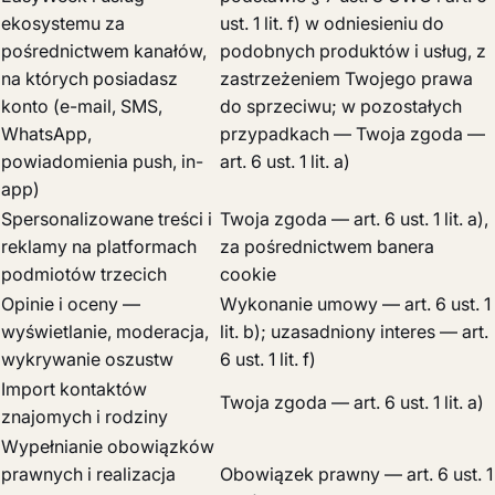
ekosystemu za
ust. 1 lit. f) w odniesieniu do
pośrednictwem kanałów,
podobnych produktów i usług, z
na których posiadasz
zastrzeżeniem Twojego prawa
konto (e-mail, SMS,
do sprzeciwu; w pozostałych
WhatsApp,
przypadkach — Twoja zgoda —
powiadomienia push, in-
art. 6 ust. 1 lit. a)
app)
Spersonalizowane treści i
Twoja zgoda — art. 6 ust. 1 lit. a),
reklamy na platformach
za pośrednictwem banera
podmiotów trzecich
cookie
Opinie i oceny —
Wykonanie umowy — art. 6 ust. 1
wyświetlanie, moderacja,
lit. b); uzasadniony interes — art.
wykrywanie oszustw
6 ust. 1 lit. f)
Import kontaktów
Twoja zgoda — art. 6 ust. 1 lit. a)
znajomych i rodziny
Wypełnianie obowiązków
prawnych i realizacja
Obowiązek prawny — art. 6 ust. 1