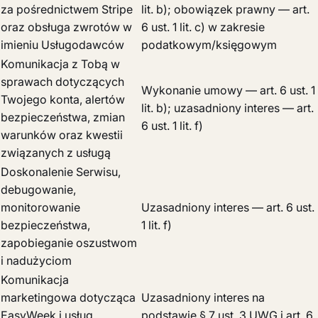
za pośrednictwem Stripe
lit. b); obowiązek prawny — art.
oraz obsługa zwrotów w
6 ust. 1 lit. c) w zakresie
imieniu Usługodawców
podatkowym/księgowym
Komunikacja z Tobą w
sprawach dotyczących
Wykonanie umowy — art. 6 ust. 1
Twojego konta, alertów
lit. b); uzasadniony interes — art.
bezpieczeństwa, zmian
6 ust. 1 lit. f)
warunków oraz kwestii
związanych z usługą
Doskonalenie Serwisu,
debugowanie,
monitorowanie
Uzasadniony interes — art. 6 ust.
bezpieczeństwa,
1 lit. f)
zapobieganie oszustwom
i nadużyciom
Komunikacja
marketingowa dotycząca
Uzasadniony interes na
EasyWeek i usług
podstawie § 7 ust. 3 UWG i art. 6