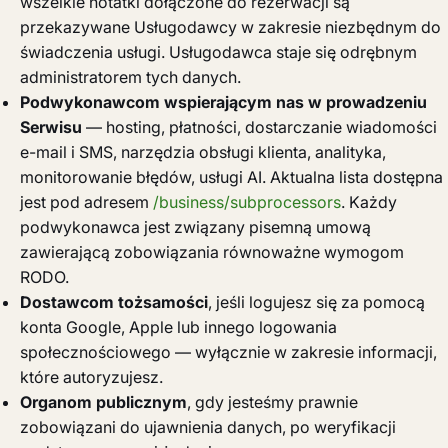
wszelkie notatki dołączone do rezerwacji są
przekazywane Usługodawcy w zakresie niezbędnym do
świadczenia usługi. Usługodawca staje się odrębnym
administratorem tych danych.
Podwykonawcom wspierającym nas w prowadzeniu
Serwisu
— hosting, płatności, dostarczanie wiadomości
e-mail i SMS, narzędzia obsługi klienta, analityka,
monitorowanie błędów, usługi AI. Aktualna lista dostępna
jest pod adresem
/business/subprocessors
. Każdy
podwykonawca jest związany pisemną umową
zawierającą zobowiązania równoważne wymogom
RODO.
Dostawcom tożsamości
, jeśli logujesz się za pomocą
konta Google, Apple lub innego logowania
społecznościowego — wyłącznie w zakresie informacji,
które autoryzujesz.
Organom publicznym
, gdy jesteśmy prawnie
zobowiązani do ujawnienia danych, po weryfikacji