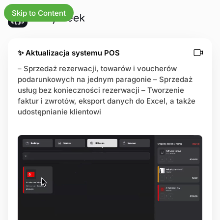
Skip to Content
stkie aktualizacje
✨ Aktualizacja systemu POS
– Sprzedaż rezerwacji, towarów i voucherów
podarunkowych na jednym paragonie – Sprzedaż
nesu
usług bez konieczności rezerwacji – Tworzenie
faktur i zwrotów, eksport danych do Excel, a także
na główna
udostępnianie klientowi
ik
iwości
że
rum pomocy
na statusu