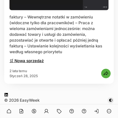
estruj się
faktury – Wewnętrzne notatki w zamówieniu
(widoczne tylko dla pracowników) – Praca z
wieloma zamówieniami jednocześnie: można
dodawać towary i usługi do zamówienia,
pozostawiać je otwarte i opłacać później jedną
fakturą – Ustawianie kolejności wyświetlania kas
według własnego priorytetu
🛒 Nowa sprzedaż
2 lata temu
styczeń 28, 2025
L
© 2026 EasyWeek
i
n in
n
O
k