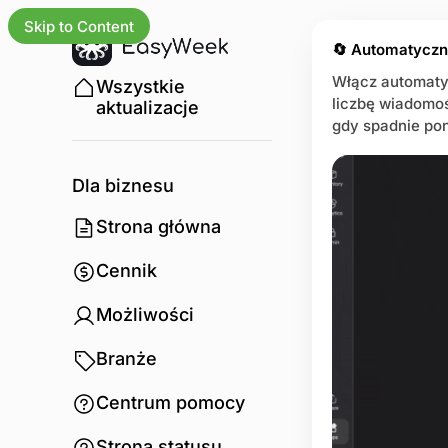
Skip to Content
🔄 Automatycz
Włącz automaty
Wszystkie
liczbę wiadomo
aktualizacje
gdy spadnie pon
Dla biznesu
Strona główna
Cennik
Możliwości
Branże
Centrum pomocy
Strona statusu